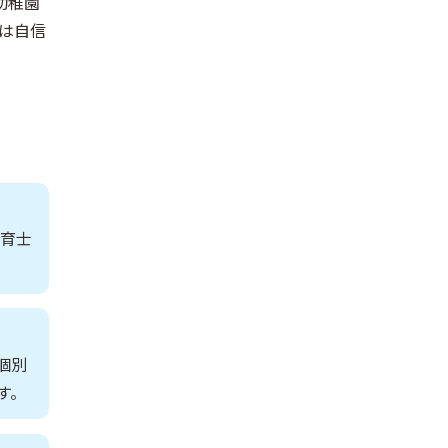
幼稚園
は自信
保育士
個別
す。