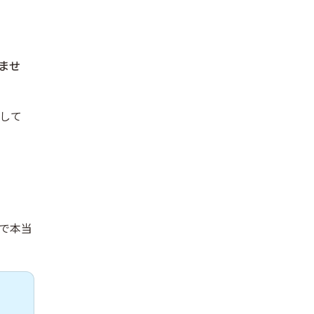
ませ
して
で本当